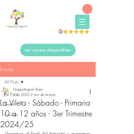
ver cursos disponibles
Entrada
All Posts
Happylingual Team
All Posts
1 jul 2025
2 min de lectura
La Vileta - Sábado - Primaria
Team
10 a 12 años - 3er Trimestre
Courses
2024/25
Llegamos al final del trimestre y queremos 