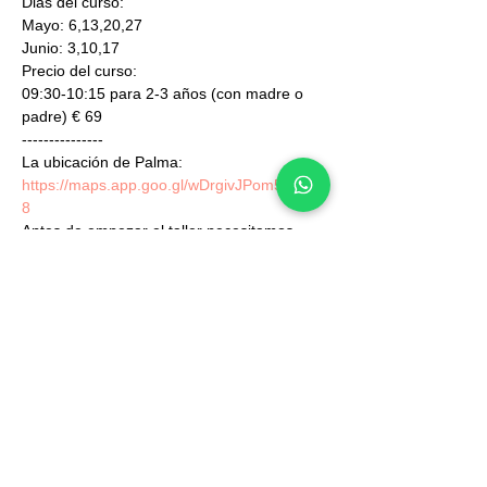
Dias del curso:
Mayo: 6,13,20,27
Junio: 3,10,17
Precio del curso:
09:30-10:15 para 2-3 años (con madre o 
padre) € 69
---------------
La ubicación de Palma: 
https://maps.app.goo.gl/wDrgivJPom5epUtk
8
Antes de empezar el taller necesitamos 
que los padres o tutores rellenan 2 
formularios por favor (en caso de varios 
hijos, rellenar 1 formulario por hijo):
https://www.happylingual.com/form-alergias
y para poder enseñarte que hacen los 
niños en el taller: 
https://www.happylingual.com/form-imagen
Reserva