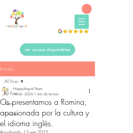
ver cursos disponibles
Entrada
All Posts
Happylingual Team
All Posts
10 dic 2024
1 min de lectura
Os presentamos a Romina,
Team
apasionada por la cultura y
Courses
el idioma inglés.
Actualizado:
13 ene 2025