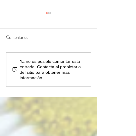
Comentarios
Para nuestra profesora
Hoy os presenta
Ya no es posible comentar esta
entrada. Contacta al propietario
nativa Lidija la mejor forma
Olivia, entusiasta
del sitio para obtener más
de aprender es hablando y
aprendizaje activ
información.
divirtiéndose!